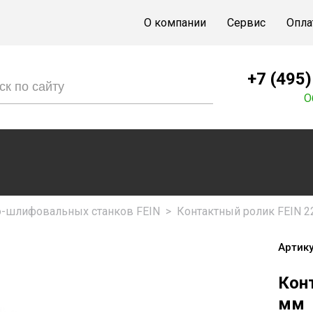
О компании
Сервис
Опла
+7 (495
О
о-шлифовальных станков FEIN
>
Контактный ролик FEIN 2
Артику
Конт
мм