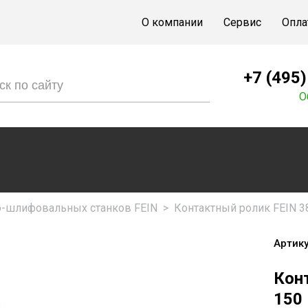
О компании
Сервис
Опла
+7 (495
О
о-шлифовальных станков FEIN
>
Контактный ролик FEIN 3
Артику
Кон
150