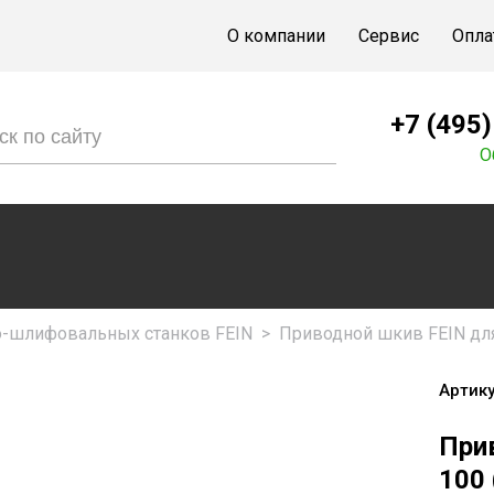
О компании
Сервис
Опла
+7 (495
О
о-шлифовальных станков FEIN
>
Приводной шкив FEIN для 
Артику
При
100 