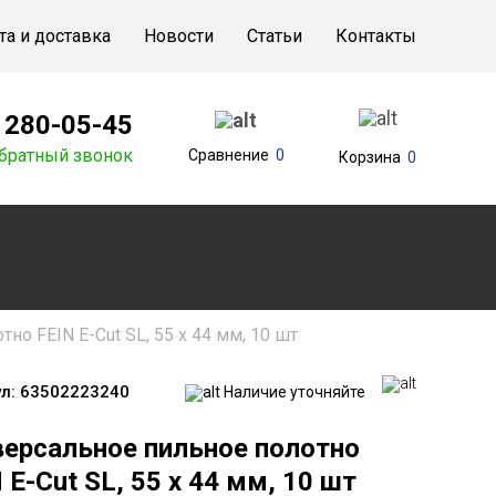
та и доставка
Новости
Статьи
Контакты
) 280-05-45
братный звонок
Сравнение
0
Корзина
0
но FEIN E-Cut SL, 55 x 44 мм, 10 шт
л:
63502223240
Наличие уточняйте
версальное пильное полотно
 E-Cut SL, 55 x 44 мм, 10 шт