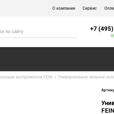
О компании
Сервис
Опла
+7 (495
О
рующих инструментов FEIN
>
Универсальное пильное полот
Артику
Уни
FEIN