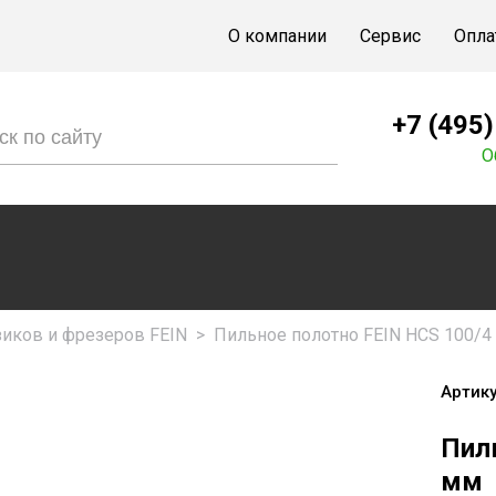
О компании
Сервис
Опла
+7 (495
О
зиков и фрезеров FEIN
>
Пильное полотно FEIN HCS 100/4
Артику
Пил
мм