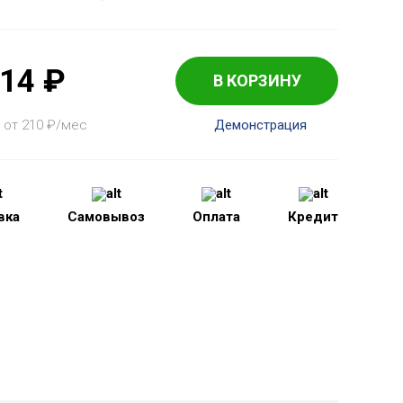
814
₽
В КОРЗИНУ
 от 210
₽
/мес
Демонстрация
вка
Самовывоз
Оплата
Кредит