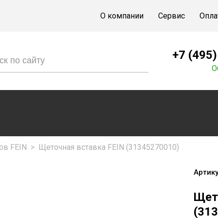
О компании
Сервис
Опла
+7 (495
О
ов FEIN
>
Щеточная вставка FEIN (31345270010)
Артику
Щет
(31