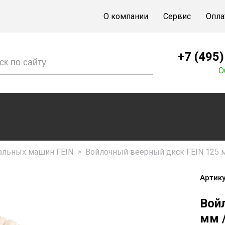
О компании
Сервис
Опла
+7 (495
О
льных машин FEIN
>
Войлочный веерный диск FEIN 125 
Артику
Вой
мм 