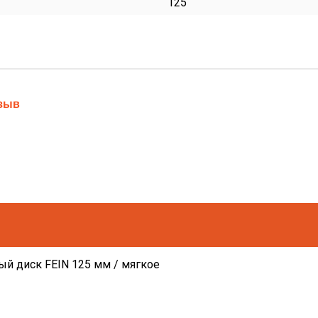
125
тзыв
й диск FEIN 125 мм / мягкое