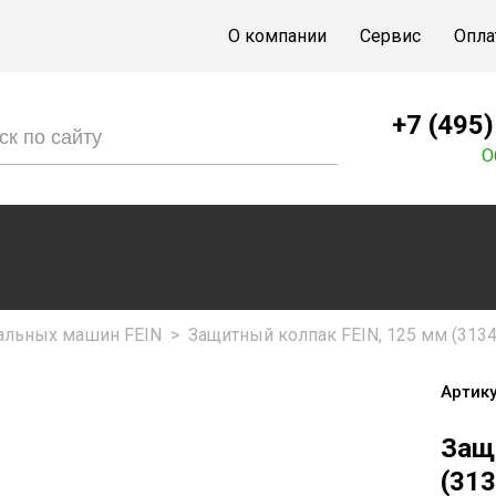
О компании
Сервис
Опла
+7 (495
О
льных машин FEIN
>
Защитный колпак FEIN, 125 мм (313
Артику
Защ
(31