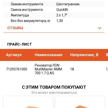
Зажим инструмента
Шестигранник
Смена инструмента
QuickIN
Амплитуда
2 x 1,7°
Вес без аккумулятора, кг
1,30
ОТЗЫВЫ
ПРАЙС-ЛИСТ
Артикул
Наименование
Напряжение, В
В
Реноватор FEIN
71293761000
MultiMaster AMM
18
1
700 1.7 Q AS
С ЭТИМ ТОВАРОМ ПОКУПАЮТ
Это может вам понравиться