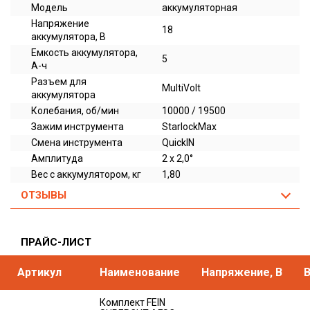
Модель
аккумуляторная
Напряжение
18
аккумулятора, В
Емкость аккумулятора,
5
А-ч
Разъем для
MultiVolt
аккумулятора
Колебания, об/мин
10000 / 19500
Зажим инструмента
StarlockMax
Смена инструмента
QuickIN
Амплитуда
2 x 2,0°
Вес с аккумулятором, кг
1,80
ОТЗЫВЫ
ПРАЙС-ЛИСТ
Артикул
Наименование
Напряжение, В
В
Комплект FEIN