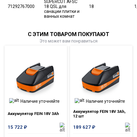
SUPERCUT AFSC
71292767000
18 QSL для
18
1
санации плитки и
ванных комнат
С ЭТИМ ТОВАРОМ ПОКУПАЮТ
Это может вам понравиться
Наличие уточняйте
Наличие уточняйте
Аккумулятор FEIN 18V 3Ah,
Аккумулятор FEIN 18V 3Ah
12 шт
15 722
₽
189 627
₽