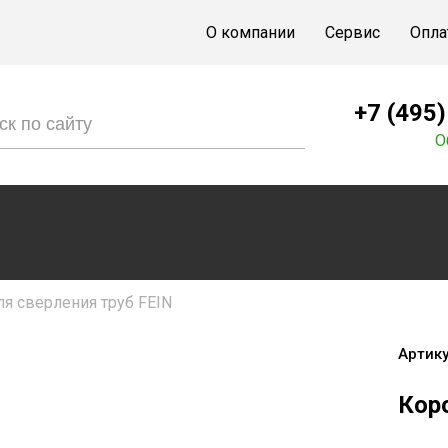
О компании
Сервис
Опла
+7 (495
О
я сверления труб FEIN
Артику
Кор