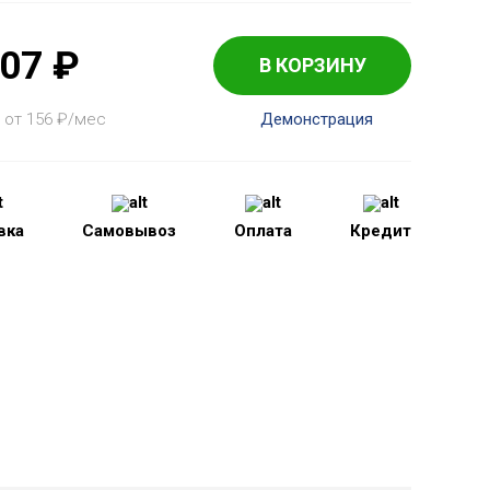
307
₽
В КОРЗИНУ
 от 156
₽
/мес
Демонстрация
вка
Самовывоз
Оплата
Кредит