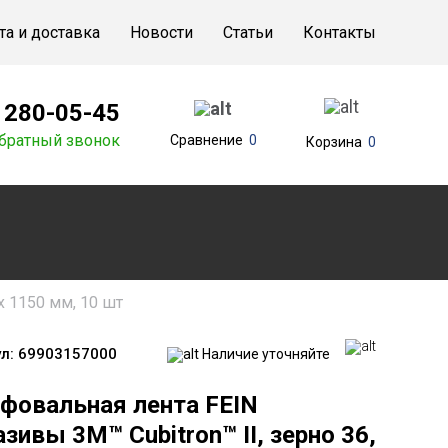
та и доставка
Новости
Статьи
Контакты
) 280-05-45
братный звонок
Сравнение
0
Корзина
0
x 1150 мм, 10 шт
л:
69903157000
Наличие уточняйте
фовальная лента FEIN
зивы 3M™ Cubitron™ II, зерно 36,