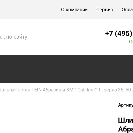
О компании
Сервис
Опла
+7 (495
О
льная лента FEIN Абразивы 3M™ Cubitron™ II, зерно 36, 50 
Артику
Шли
Абра