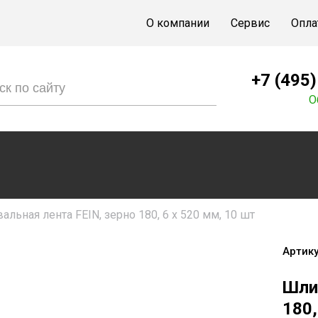
О компании
Сервис
Опла
+7 (495
О
льная лента FEIN, зерно 180, 6 x 520 мм, 10 шт
Артику
Шли
180,