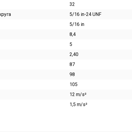
32
круга
5/16 in-24 UNF
5/16 in
8,4
5
2,40
87
98
105
12 m/s²
1,5 m/s²