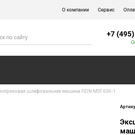
О компании
Сервис
Опла
+7 (495
О
ентриковая шлифовальная машина FEIN MSf 636-1
Артику
Экс
маш