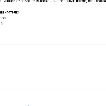
нишной обработке высококачественных лаков, стеклопла
 двигателю
ора
ой