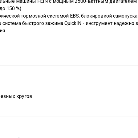
льные машины FEIN с мощным 2500-ваттным двигателем 
до 150 %)
рической тормозной системой EBS, блокировкой самопуск
система быстрого зажима QuickIN - инструмент надежно 
ия
резных кругов