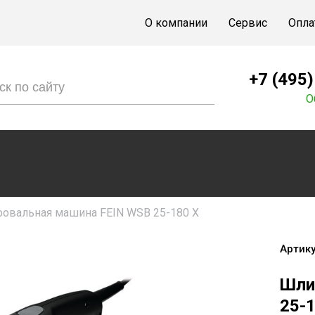
О компании
Сервис
Опла
+7 (495
О
овальная машина FEIN WSB 25-180 X
Артику
Шли
25-1