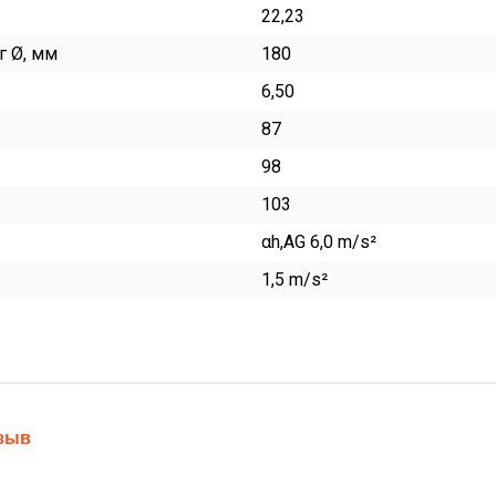
22,23
г Ø, мм
180
6,50
87
98
103
αh,AG 6,0 m/s²
1,5 m/s²
тзыв