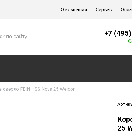
О компании
Сервис
Опла
+7 (495
О
е сверло FEIN HSS Nova 25 Weldon
Артику
Кор
25 