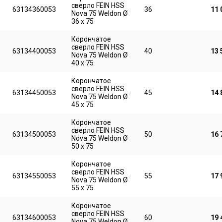
сверло FEIN HSS
63134360053
36
11 
Nova 75 Weldon Ø
36 x 75
Корончатое
сверло FEIN HSS
63134400053
40
13 
Nova 75 Weldon Ø
40 x 75
Корончатое
сверло FEIN HSS
63134450053
45
14 
Nova 75 Weldon Ø
45 x 75
Корончатое
сверло FEIN HSS
63134500053
50
16 
Nova 75 Weldon Ø
50 x 75
Корончатое
сверло FEIN HSS
63134550053
55
17 
Nova 75 Weldon Ø
55 x 75
Корончатое
сверло FEIN HSS
63134600053
60
19 
Nova 75 Weldon Ø