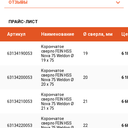
ОТЗЫВЫ
ПРАЙС-ЛИСТ
Артикул
Наименование
Ø сверла, мм
Це
Корончатое
сверло FEIN HSS
63134190053
19
6 1
Nova 75 Weldon Ø
19 x 75
Корончатое
сверло FEIN HSS
63134200053
20
6 1
Nova 75 Weldon Ø
20 x 75
Корончатое
сверло FEIN HSS
63134210053
21
6 6
Nova 75 Weldon Ø
21 x 75
Корончатое
сверло FEIN HSS
63134220053
22
6 6
Nova 75 Weldon Ø