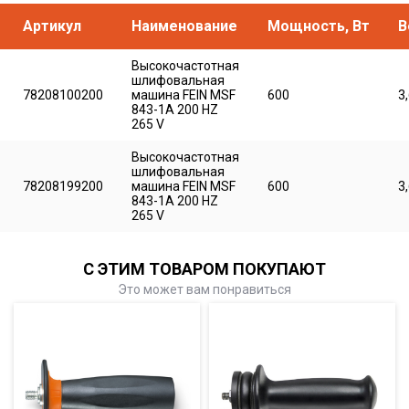
Артикул
Наименование
Мощность, Вт
В
Высокочастотная
шлифовальная
78208100200
машина FEIN MSF
600
3
843-1A 200 HZ
265 V
Высокочастотная
шлифовальная
78208199200
машина FEIN MSF
600
3
843-1A 200 HZ
265 V
С ЭТИМ ТОВАРОМ ПОКУПАЮТ
Это может вам понравиться