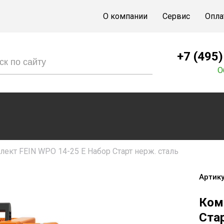
О компании
Сервис
Опла
+7 (495
О
ект FEIN WPO 14-25 E Набор Старт нерж. сталь
Артику
Ком
Стар