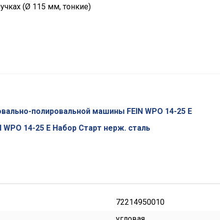
чках (Ø 115 мм, тонкие)
овально-полировальной машины FEIN WPO 14-25 E
 WPO 14-25 E Набор Старт нерж. сталь
72214950010
угловая