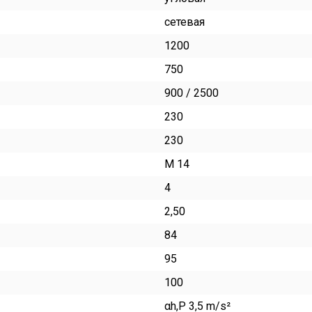
сетевая
1200
750
900 / 2500
230
230
M 14
4
2,50
84
95
100
αh,P 3,5 m/s²